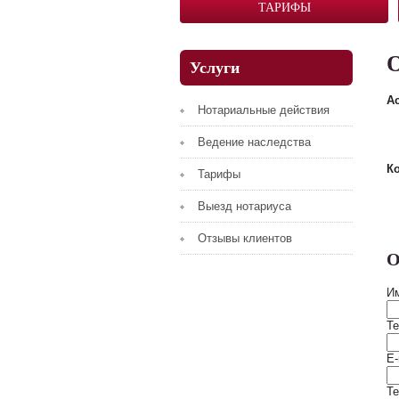
ТАРИФЫ
Услуги
А
Нотариальные действия
Ведение наследства
К
Тарифы
Выезд нотариуса
Отзывы клиентов
О
И
Т
E-
Те