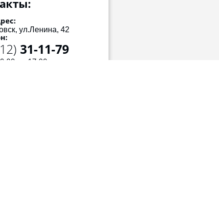
акты:
рес:
овск, ул.Ленина, 42
н:
212)
31-11-79
0:00 до 17:00
:00 до 14:00
Copyright © 2015 - 2026 Мизина Нина Ивановна
Мегагрупп.ру