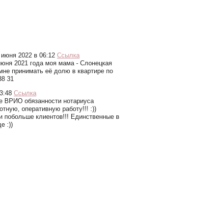
 июня 2022 в 06:12
Cсылка
июня 2021 года моя мама - Слонецкая
мне принимать её долю в квартире по
38 31
3:48
Cсылка
ее ВРИО обязанности нотариуса
ную, оперативную работу!!! :))
и побольше клиентов!!! Единственные в
е :))