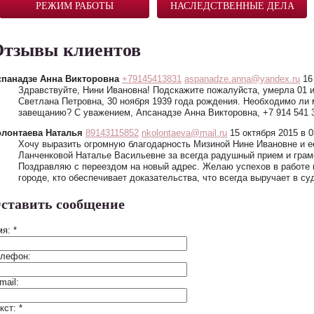
РЕЖИМ РАБОТЫ
НАСЛЕДСТВЕННЫЕ ДЕЛА
Отзывы клиентов
спанадзе Анна Викторовна
+79145413831
aspanadze.anna@yandex.ru
16
Здравствуйте, Нини Ивановна! Подскажите пожалуйста, умерла 01 
Светлана Петровна, 30 ноября 1939 года рождения. Необходимо ли 
завещанию? С уважением, Апсанадзе Анна Викторовна, +7 914 541 
олонтаева Наталья
89143115852
nkolontaeva@mail.ru
15 октября 2015 в 0
Хочу выразить огромную благодарность Мизиной Нине Ивановне и 
Ланченковой Наталье Васильевне за всегда радушный прием и грамот
Поздравляю с переездом на новый адрес. Желаю успехов в работе 
городе, кто обеспечивает доказательства, что всегда выручает в суд
ставить сообщение
мя:
*
елефон:
mail:
кст:
*