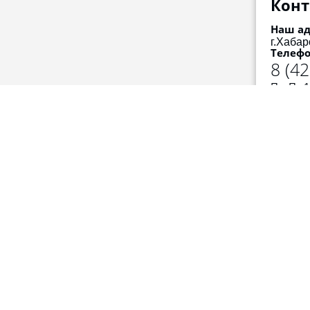
Конт
Наш ад
г.Хабар
Телефо
8 (4
Пн-Пт 1
Обед 13
кты
Главная
пн-пт с 10:00 до 17:00 с
13:00 до 14:00 обед